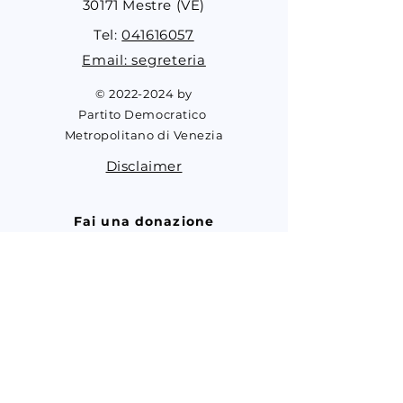
30171 Mestre (VE)
Tel:
041616057
Email: segreteria
©
2022-2024
by
Partito Democratico
Metropolitano di Venezia
Disclaimer
Fai una donazione
Contribuisci alle attività del PD
Metropolitano Venezia
contribuisci
Partecipa