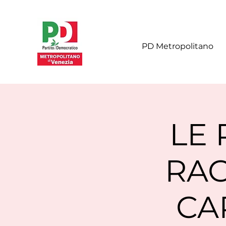
PD Metropolitano
LE 
RAG
CA