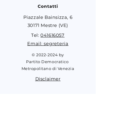
Contatti
Piazzale Bainsizza, 6
30171 Mestre (VE)
Tel:
041616057
Email: segreteria
©
2022-2024
by
Partito Democratico
Metropolitano di Venezia
Disclaimer
Fai una donazione
Contribuisci alle attività del PD
Metropolitano Venezia
contribuisci