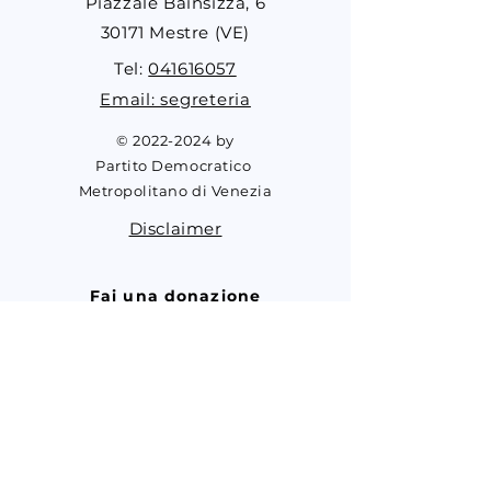
Piazzale Bainsizza, 6
30171 Mestre (VE)
Tel:
041616057
Email: segreteria
©
2022-2024
by
Partito Democratico
Metropolitano di Venezia
Disclaimer
Fai una donazione
Contribuisci alle attività del PD
Metropolitano Venezia
contribuisci
Partecipa