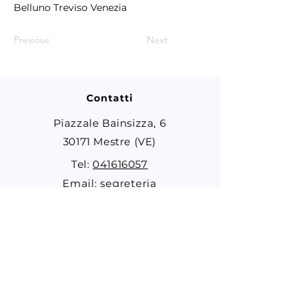
Belluno Treviso Venezia
Previous
Next
Contatti
Piazzale Bainsizza, 6
30171 Mestre (VE)
Tel:
041616057
Email: segreteria
©
2022-2024
by
Partito Democratico
Metropolitano di Venezia
Disclaimer
Fai una donazione