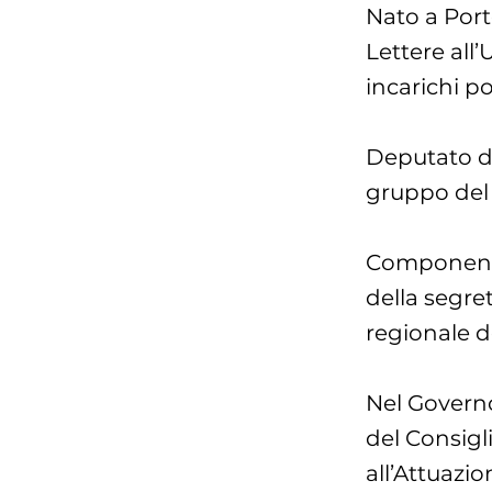
Nato a Porto
Lettere all’
incarichi po
Deputato da
gruppo del 
Componente 
della segre
regionale d
Nel Governo
del Consigli
all’Attuazi