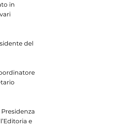
ato in
vari
esidente del
coordinatore
tario
a Presidenza
l’Editoria e